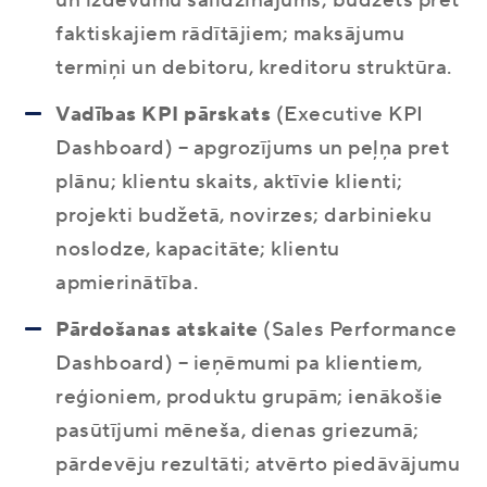
un izdevumu salīdzinājums; budžets pret
faktiskajiem rādītājiem; maksājumu
termiņi un debitoru, kreditoru struktūra.
Vadības KPI pārskats
(Executive KPI
Dashboard) – apgrozījums un peļņa pret
plānu; klientu skaits, aktīvie klienti;
projekti budžetā, novirzes; darbinieku
noslodze, kapacitāte; klientu
apmierinātība.
Pārdošanas atskaite
(Sales Performance
Dashboard) – ieņēmumi pa klientiem,
reģioniem, produktu grupām; ienākošie
pasūtījumi mēneša, dienas griezumā;
pārdevēju rezultāti; atvērto piedāvājumu