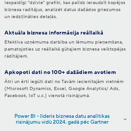
Iespaidīgi "dzīvie" grafiki, kas palīdz ieraudzīt kopējos
biznesa radītājus, analizēt datus dažādos griezumos
un iedziļināties detaļās.
Aktuāla biznesa informācija reāllaikā
Efektīva uzņēmuma darbība un lēmumu pieņemšana,
pamatojoties uz reāllaikā gūtajiem biznesa veiktspējas
rādītājiem.
Apkopoti dati no 100+ dažādiem avotiem
Ātri un ērti iegūti dati no Tavām iecienītajām vietnēm
(Microsoft Dynamics, Excel, Google Analytics/ Ads,
Facebook, IoT u.c.) vienotā risinājumā.
Power BI - līderis biznesa datu analītikas
risinājumu vidū 2024. gadā pēc Gartner