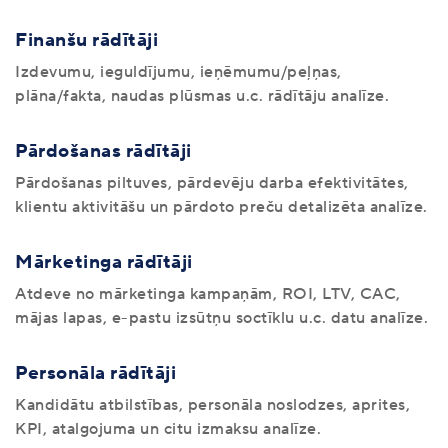
Finanšu rādītāji
Izdevumu, ieguldījumu, ieņēmumu/peļņas,
plāna/fakta, naudas plūsmas u.c. rādītāju analīze.
Pārdošanas rādītāji
Pārdošanas piltuves, pārdevēju darba efektivitātes,
klientu aktivitāšu un pārdoto preču detalizēta analīze.
Mārketinga rādītāji
Atdeve no mārketinga kampaņām, ROI, LTV, CAC,
mājas lapas, e-pastu izsūtņu soctīklu u.c. datu analīze.
Personāla rādītāji
Kandidātu atbilstības, personāla noslodzes, aprites,
KPI, atalgojuma un citu izmaksu analīze.