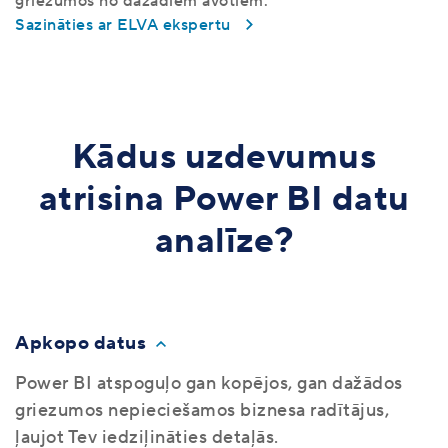
griezumos no dažādiem avotiem.
Sazināties ar ELVA ekspertu
Kādus uzdevumus
atrisina Power BI datu
analīze?
Apkopo datus
Power BI atspoguļo gan kopējos, gan dažādos
griezumos nepieciešamos biznesa radītājus,
ļaujot Tev iedziļināties detaļās.