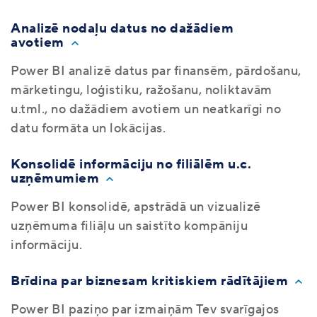
Analizē nodaļu datus no dažādiem
avotiem
Power BI analizē datus par finansēm, pārdošanu,
mārketingu, loģistiku, ražošanu, noliktavām
u.tml., no dažādiem avotiem un neatkarīgi no
datu formāta un lokācijas.
Konsolidē informāciju no filiālēm u.c.
uzņēmumiem
Power BI konsolidē, apstrādā un vizualizē
uzņēmuma filiāļu un saistīto kompāniju
informāciju.
Brīdina par biznesam kritiskiem rādītājiem
Power BI paziņo par izmaiņām Tev svarīgajos