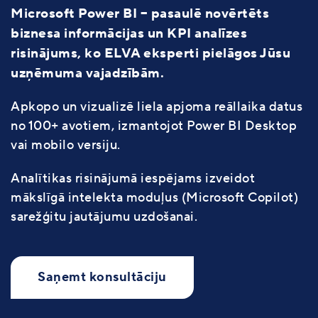
Microsoft Power BI – pasaulē novērtēts
biznesa informācijas un KPI analīzes
risinājums, ko ELVA eksperti pielāgos Jūsu
uzņēmuma vajadzībām.
Apkopo un vizualizē liela apjoma reāllaika datus
no 100+ avotiem, izmantojot Power BI Desktop
vai mobilo versiju.
Analītikas risinājumā iespējams izveidot
mākslīgā intelekta moduļus (Microsoft Copilot)
sarežģitu jautājumu uzdošanai.
Saņemt konsultāciju