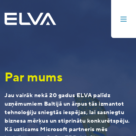
Par mums
Jau vairāk nekā 20 gadus ELVA palīdz
uzņēmumiem Baltijā un ārpus tās izmantot
tehnoloģiju sniegtās iespējas, lai sasniegtu
biznesa mērķus un stiprinātu konkurētspēju.
Kā uzticams Microsoft partneris mēs