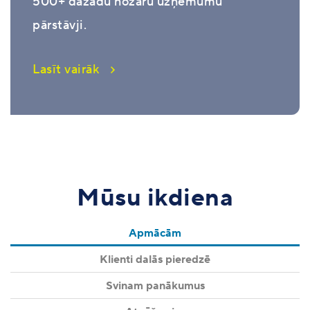
500+ dažādu nozaru uzņēmumu
pārstāvji.
Lasīt vairāk
Mūsu ikdiena
Apmācām
Klienti dalās pieredzē
Svinam panākumus