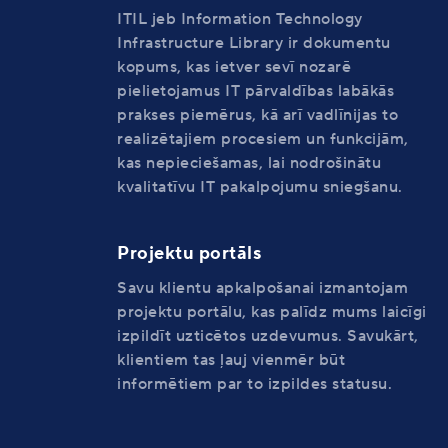
ITIL jeb Information Technology
Infrastructure Library ir dokumentu
kopums, kas ietver sevī nozarē
pielietojamus IT pārvaldības labākās
prakses piemērus, kā arī vadlīnijas to
realizētajiem procesiem un funkcijām,
kas nepieciešamas, lai nodrošinātu
kvalitatīvu IT pakalpojumu sniegšanu.
Projektu portāls
Savu klientu apkalpošanai izmantojam
projektu portālu, kas palīdz mums laicīgi
izpildīt uzticētos uzdevumus. Savukārt,
klientiem tas ļauj vienmēr būt
informētiem par to izpildes statusu.