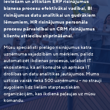
ieviešam un attīstām ERP risinājumus
biznesa procesu efektīvākai vadībai, BI
risinājumus datu analītikai un gudrākiem
lēmumiem, HR risinājumus personāla
procesu pārvaldībai un CRM risinājumus
klientu attiecību stiprināšanai.
Mūsu speciālisti pielāgo risinājumus katra
uzņēmuma vajadzībām un mērķiem, palīdz
automatizēt ikdienas procesus, uzlabot IT
ekosistēmu, kā arī konsultē un apmāca IT
drošības un datu analītikas jautājumos. Mums
uzticas vairāk nekā 500 uzņēmumu – no strauji
augošiem līdz lielām starptautiskām
organizācijām, kas ikdienā paļaujas uz mūsu
komandu.