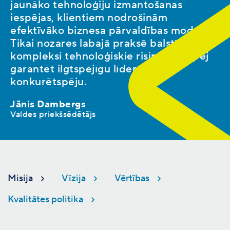
jaunāko tehnoloģiju izmantošanas
iespējas, klientiem nodrošinām
efektīvāko biznesa pārvaldības modeli.
Tikai nozares labajā praksē balstīti
kompleksi tehnoloģiskie risinājumi spēj
garantēt ilgtspējīgu līderību un
konkurētspēju.
Jānis Dambergs
Valdes priekšsēdētājs
Misija
Vīzija
Vērtības
Kvalitātes politika