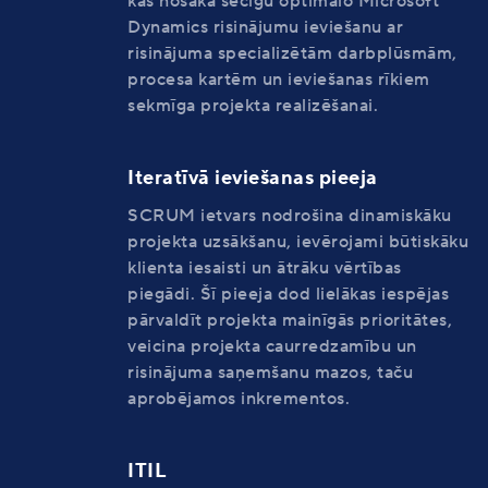
kas nosaka secīgu optimālo Microsoft
Dynamics risinājumu ieviešanu ar
risinājuma specializētām darbplūsmām,
procesa kartēm un ieviešanas rīkiem
sekmīga projekta realizēšanai.
Iteratīvā ieviešanas pieeja
SCRUM ietvars nodrošina dinamiskāku
projekta uzsākšanu, ievērojami būtiskāku
klienta iesaisti un ātrāku vērtības
piegādi. Šī pieeja dod lielākas iespējas
pārvaldīt projekta mainīgās prioritātes,
veicina projekta caurredzamību un
risinājuma saņemšanu mazos, taču
aprobējamos inkrementos.
ITIL