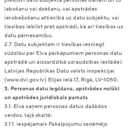
piekļuvi datu subjekta personas datiem un to
labošanu vai dzēšanu, vai apstrādes
ierobežošanu attiecībā uz datu subjektu, vai
tiesības iebilst pret apstrādi, kā arī tiesības uz
datu pārnesamību.
2.7. Datu subjektam ir tiesības iesniegt
sūdzību par Elva pārkāpumiem personas datu
apstrādē un aizsardzībā uzraudzības iestādei:
Latvijas Republikas Datu valsts inspekcijai
(www.dvi.gov.lv) Elijas ielā 17, Rīgā, LV-1050.
3. Personas datu iegūšana, apstrādes nolūki
un apstrādes juridiskais pamats
3.1. Elva saņem personas datus dažādos
veidos, tajā skaitā:
3.1.1. iespējamais Pakalpojumu saņēmējs