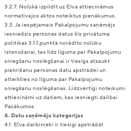
3.2.7. Nolūkā izpildīt uz Elva attiecināmus
normatīvajos aktos noteiktus pienākumus.
3.3. Ja iespējamais Pakalpojumu saņēmējs
iesniedzis personas datus šīs privātuma
politikas 3.1.1.punktā norādīto nolūku
īstenošanai, tas līdz līguma par Pakalpojumu
sniegšanu noslēgšanai ir tiesīgs atsaukt
piekrišanu personas datu apstrādei un
atteikties no līguma par Pakalpojumu
sniegšanu noslēgšanas. Līdzvērtīgi noteikumi
attiecināmi uz datiem, kas iesniegti dalībai
Pasākumos.
4. Datu saņēmēju kategorijas
4.1. Elva darbinieki ir tiesīgi apstrādāt