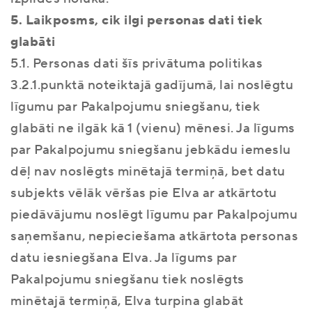
5. Laikposms, cik ilgi personas dati tiek
glabāti
5.1. Personas dati šīs privātuma politikas
3.2.1.punktā noteiktajā gadījumā, lai noslēgtu
līgumu par Pakalpojumu sniegšanu, tiek
glabāti ne ilgāk kā 1 (vienu) mēnesi. Ja līgums
par Pakalpojumu sniegšanu jebkādu iemeslu
dēļ nav noslēgts minētajā termiņā, bet datu
subjekts vēlāk vēršas pie Elva ar atkārtotu
piedāvājumu noslēgt līgumu par Pakalpojumu
saņemšanu, nepieciešama atkārtota personas
datu iesniegšana Elva. Ja līgums par
Pakalpojumu sniegšanu tiek noslēgts
minētajā termiņā, Elva turpina glabāt