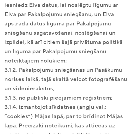
iesniedz Elva datus, lai noslēgtu līgumu ar
Elva par Pakalpojumu sniegšanu, un Elva
apstrādā datus līguma par Pakalpojumu
sniegšanu sagatavošanai, noslēgšanai un
izpildei, kā arī citiem šajā privātuma politikā
un līguma par Pakalpojumu sniegšanu
noteiktajiem nolūkiem;
3.1.2. Pakalpojumu sniegšanas un Pasākumu
norises laikā, tajā skaitā veicot fotografēšanu
un videoierakstus;
3.1.3. no publiski pieejamiem reģistriem;
3.1.4. izmantojot sīkdatnes (angļu val.:
“cookies”) Mājas lapā, par to brīdinot Mājas
lapā. Precīzāki noteikumi, kas attiecas uz