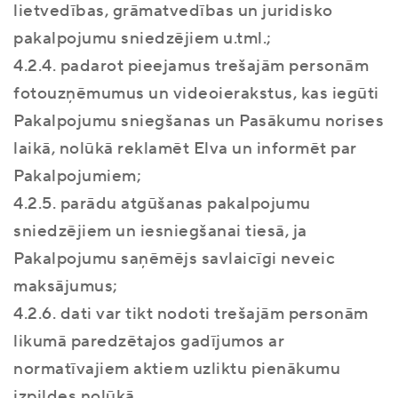
lietvedības, grāmatvedības un juridisko
pakalpojumu sniedzējiem u.tml.;
4.2.4. padarot pieejamus trešajām personām
fotouzņēmumus un videoierakstus, kas iegūti
Pakalpojumu sniegšanas un Pasākumu norises
laikā, nolūkā reklamēt Elva un informēt par
Pakalpojumiem;
4.2.5. parādu atgūšanas pakalpojumu
sniedzējiem un iesniegšanai tiesā, ja
Pakalpojumu saņēmējs savlaicīgi neveic
maksājumus;
4.2.6. dati var tikt nodoti trešajām personām
likumā paredzētajos gadījumos ar
normatīvajiem aktiem uzliktu pienākumu
izpildes nolūkā.