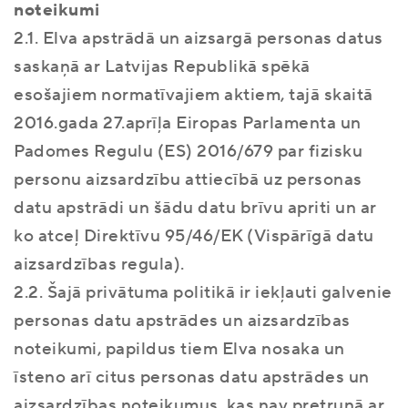
noteikumi
2.1. Elva apstrādā un aizsargā personas datus
saskaņā ar Latvijas Republikā spēkā
esošajiem normatīvajiem aktiem, tajā skaitā
2016.gada 27.aprīļa Eiropas Parlamenta un
Padomes Regulu (ES) 2016/679 par fizisku
personu aizsardzību attiecībā uz personas
datu apstrādi un šādu datu brīvu apriti un ar
ko atceļ Direktīvu 95/46/EK (Vispārīgā datu
aizsardzības regula).
2.2. Šajā privātuma politikā ir iekļauti galvenie
personas datu apstrādes un aizsardzības
noteikumi, papildus tiem Elva nosaka un
īsteno arī citus personas datu apstrādes un
aizsardzības noteikumus, kas nav pretrunā ar