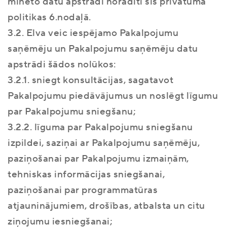
minēto datu apstrādi norādīti šīs privātuma
politikas 6.nodaļā.
3.2. Elva veic iespējamo Pakalpojumu
saņēmēju un Pakalpojumu saņēmēju datu
apstrādi šādos nolūkos:
3.2.1. sniegt konsultācijas, sagatavot
Pakalpojumu piedāvājumus un noslēgt līgumu
par Pakalpojumu sniegšanu;
3.2.2. līguma par Pakalpojumu sniegšanu
izpildei, saziņai ar Pakalpojumu saņēmēju,
paziņošanai par Pakalpojumu izmaiņām,
tehniskas informācijas sniegšanai,
paziņošanai par programmatūras
atjauninājumiem, drošības, atbalsta un citu
ziņojumu iesniegšanai;