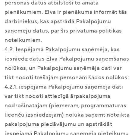
personas datus atbilstoši to amata
pienākumiem. Elva ir pienākums informēt tās
darbiniekus, kas apstrādā Pakalpojumu
saņēmēju datus, par šīs privātuma politikas
noteikumiem.
4.2. Iespējamā Pakalpojumu saņēmēja, kas
iesniedz datus Elva Pakalpojumu saņemšanas
nolūkos, un Pakalpojumu saņēmēja dati var
tikt nodoti trešajām personām šādos nolūkos:
4.2.1. iespējamā Pakalpojumu saņēmēja dati
var tikt nodoti attiecīgā ārpakalpojuma
nodrošinātājam (piemēram, programmatūras
licenču izsniedzējam) nolūkā saņemt noteikta
pakalpojuma piedāvājumu un apstrādāt
iespējamā Pakalpojumu saņēmēja pieteikumu