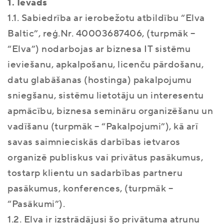
1. Ievads
1.1. Sabiedrība ar ierobežotu atbildību “Elva
Baltic”, reģ.Nr. 40003687406, (turpmāk –
“Elva”) nodarbojas ar biznesa IT sistēmu
ieviešanu, apkalpošanu, licenču pārdošanu,
datu glabāšanas (hostinga) pakalpojumu
sniegšanu, sistēmu lietotāju un interesentu
apmācību, biznesa semināru organizēšanu un
vadīšanu (turpmāk – “Pakalpojumi”), kā arī
savas saimnieciskās darbības ietvaros
organizē publiskus vai privātus pasākumus,
tostarp klientu un sadarbības partneru
pasākumus, konferences, (turpmāk –
“Pasākumi”).
1.2. Elva ir izstrādājusi šo privātuma atrunu