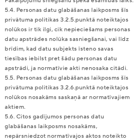
Pakalpojumu sniegšanu spēkā esamības laiks.
5.4. Personas datu glabāšanas laikposms šīs
privātuma politikas 3.2.5.punktā noteiktajos
nolūkos ir tik ilgi, cik nepieciešams personas
datu apstrādes nolūka sasniegšanai, vai līdz
brīdim, kad datu subjekts īsteno savas
tiesības iebilst pret šādu personas datu
apstrādi, ja normatīvie akti nenosaka citādi.
5.5. Personas datu glabāšanas laikposms šīs
privātuma politikas 3.2.6.punktā noteiktajos
nolūkos nosakāms saskaņā ar normatīvajiem
aktiem.
5.6. Citos gadījumos personas datu
glabāšanas laikposms nosakāms,
nepārsniedzot normatīvajos aktos noteikto