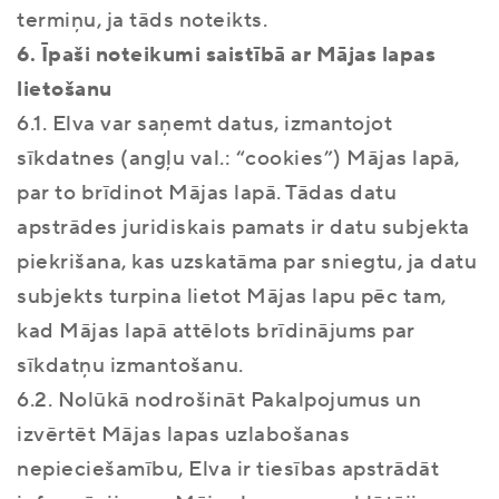
termiņu, ja tāds noteikts.
6. Īpaši noteikumi saistībā ar Mājas lapas
lietošanu
6.1. Elva var saņemt datus, izmantojot
sīkdatnes (angļu val.: “cookies”) Mājas lapā,
par to brīdinot Mājas lapā. Tādas datu
apstrādes juridiskais pamats ir datu subjekta
piekrišana, kas uzskatāma par sniegtu, ja datu
subjekts turpina lietot Mājas lapu pēc tam,
kad Mājas lapā attēlots brīdinājums par
sīkdatņu izmantošanu.
6.2. Nolūkā nodrošināt Pakalpojumus un
izvērtēt Mājas lapas uzlabošanas
nepieciešamību, Elva ir tiesības apstrādāt