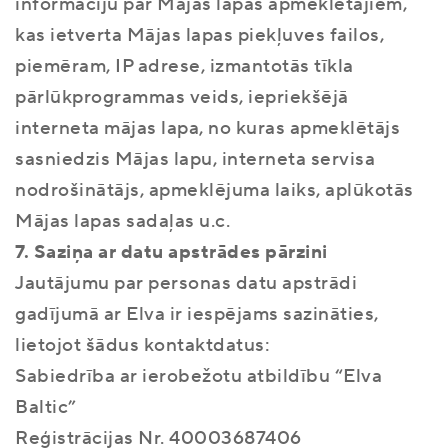
informāciju par Mājas lapas apmeklētājiem,
kas ietverta Mājas lapas piekļuves failos,
piemēram, IP adrese, izmantotās tīkla
pārlūkprogrammas veids, iepriekšējā
interneta mājas lapa, no kuras apmeklētājs
sasniedzis Mājas lapu, interneta servisa
nodrošinātājs, apmeklējuma laiks, aplūkotās
Mājas lapas sadaļas u.c.
7. Saziņa ar datu apstrādes pārzini
Jautājumu par personas datu apstrādi
gadījumā ar Elva ir iespējams sazināties,
lietojot šādus kontaktdatus:
Sabiedrība ar ierobežotu atbildību “Elva
Baltic”
Reģistrācijas Nr. 40003687406