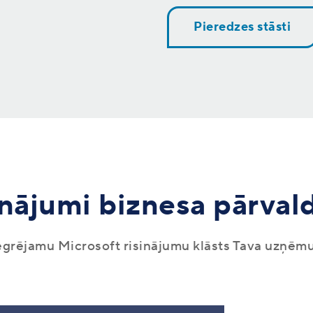
Pieredzes stāsti
nājumi biznesa pārval
tegrējamu Microsoft risinājumu klāsts Tava uzņē