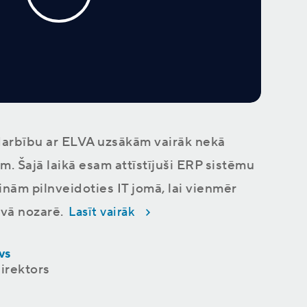
arbību ar ELVA uzsākām vairāk nekā
m. Šajā laikā esam attīstījuši ERP sistēmu
inām pilnveidoties IT jomā, lai vienmēr
avā nozarē.
Lasīt vairāk
vs
irektors