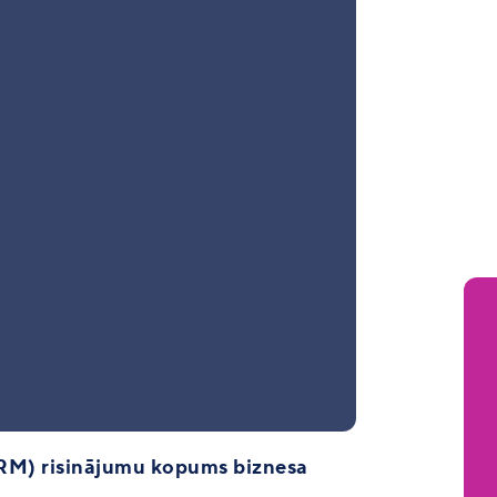
RM) risinājumu kopums biznesa