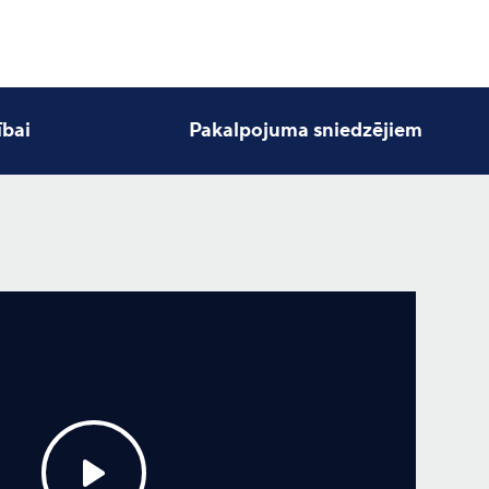
Microsoft Fabric
Visi notikumi
Microsoft Azure
bai
Pakalpojuma sniedzējiem
Mākoņskaitļošanas platforma
IT monitorings