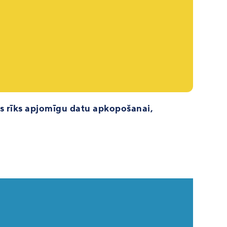
as rīks apjomīgu datu apkopošanai,