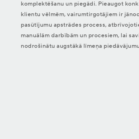
komplektēšanu un piegādi. Pieaugot konk
klientu vēlmēm, vairumtirgotājiem ir jāno
pasūtījumu apstrādes process, atbrīvojot
Dynamics 365 Sales
manuālām darbībām un procesiem, lai sav
Visaptverošs klientu attiecību pārvaldības
Visi raksti
risinājums
nodrošinātu augstākā līmeņa piedāvājumu
E-veikals
Iegādājies licences vai dalību
mācībās un konferencēs tiešsaistē