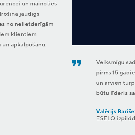
urencei un mainoties
drošina jaudīgs
ies no nelietderīgām
iem klientiem
 un apkalpošanu.
Veiksmīgu sad
pirms 15 gadie
un arvien turp
būtu līderis s
Valērijs Bariše
ESELO izpildd