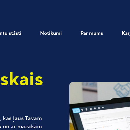
ntu stāsti
Notikumi
Par mums
Kar
iskais
Programmētāji
Uzņēmums
Uzņēmuma resursu pārvaldībai
Aktuālie ELVA vebināri
Eksperti
, kas ļaus Tavam
āk un ar mazākām