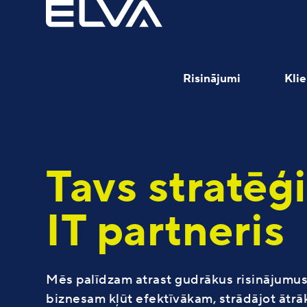
Risinājumi
Klie
Tavs stratēģ
IT partneris
Raksti
Noderīgi
Populārākie risinājumi
Video un raksti
Mēs palīdzam atrast gudrākus risinājumus
biznesam kļūt efektīvākam, strādājot ātr