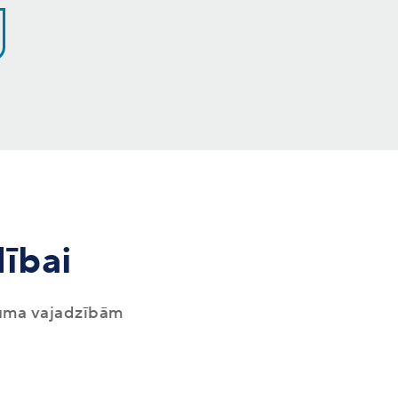
dībai
muma vajadzībām