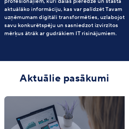
profesionāļiem, kuri dalās pieredzē un stāsta
aktuālāko informāciju, kas var palīdzēt Tavam
uzņēmumam digitāli transformēties, uzlabojot
savu konkurētspēju un sasniedzot izvirzītos
mērķus ātrāk ar gudrākiem IT risinājumiem.
Aktuālie pasākumi