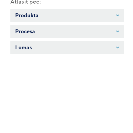
Atlasīt pēc:
Produkta
Procesa
Lomas
Gudra algu un personāla
vadība ar Business Central:
kā padarīt
sarežģīto
vienkāršu
Vebinārs paredzēts uzņēmumu vadītājiem,
personāla un algu speciālistiem, finanšu