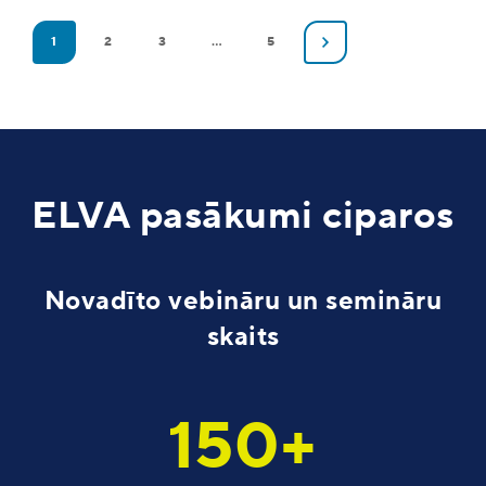
1
2
3
…
5
ELVA pasākumi ciparos
Novadīto vebināru un semināru
skaits
150+