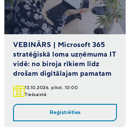
VEBINĀRS | Microsoft 365
stratēģiskā loma uzņēmuma IT
vidē: no biroja rīkiem līdz
drošam digitālajam pamatam
13.10.2026. plkst. 10:00
Tiešsaistē
Reģistrēties