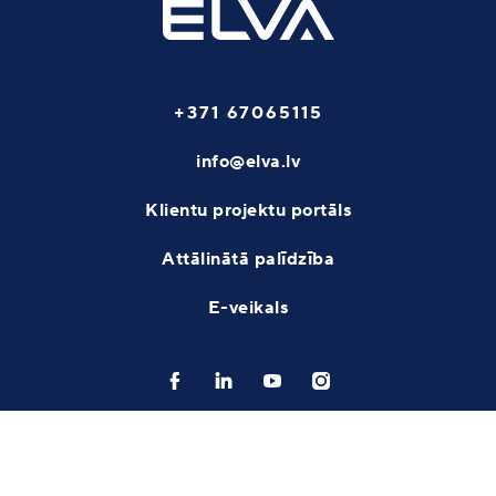
+371 67065115
info@elva.lv
Klientu projektu portāls
Attālinātā palīdzība
E-veikals