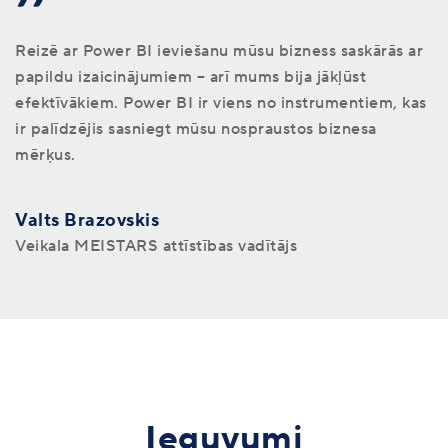
Reizē ar Power BI ieviešanu mūsu bizness saskārās ar
Reizē ar Power BI ieviešanu mūsu bizness saskārās ar
Reizē ar Power BI ieviešanu mūsu bizness saskārās ar
papildu izaicinājumiem – arī mums bija jākļūst
papildu izaicinājumiem – arī mums bija jākļūst
papildu izaicinājumiem – arī mums bija jākļūst
efektīvākiem. Power BI ir viens no instrumentiem, kas
efektīvākiem. Power BI ir viens no instrumentiem, kas
efektīvākiem. Power BI ir viens no instrumentiem, kas
ir palīdzējis sasniegt mūsu nospraustos biznesa
ir palīdzējis sasniegt mūsu nospraustos biznesa
ir palīdzējis sasniegt mūsu nospraustos biznesa
mērķus.
mērķus.
mērķus.
Valts Brazovskis
Valts Brazovskis
Valts Brazovskis
Veikala MEISTARS attīstības vadītājs
Veikala MEISTARS attīstības vadītājs
Veikala MEISTARS attīstības vadītājs
Ieguvumi