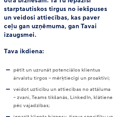
otra biznesam. Tā Tu iepazīsi
starptautiskos tirgus no iekšpuses
un veidosi attiecības, kas paver
ceļu gan uzņēmuma, gan Tavai
izaugsmei.
Tava ikdiena:
pētīt un uzrunāt potenciālos klientus
ārvalstu tirgos – mērķtiecīgi un proaktīvi;
veidot uzticību un attiecības no attāluma
– zvani, Teams tikšanās, LinkedIn, klātiene
pēc vajadzības;
iepazīt klienta biznesu, tirgus specifiku un