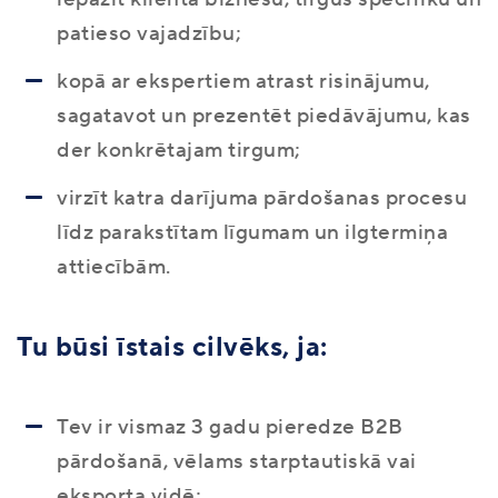
patieso vajadzību;
kopā ar ekspertiem atrast risinājumu,
sagatavot un prezentēt piedāvājumu, kas
der konkrētajam tirgum;
virzīt katra darījuma pārdošanas procesu
līdz parakstītam līgumam un ilgtermiņa
attiecībām.
Tu būsi īstais cilvēks, ja:
Tev ir vismaz 3 gadu pieredze B2B
pārdošanā, vēlams starptautiskā vai
eksporta vidē;