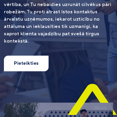
vērtība, un Tu nebaidies uzrunāt cilvēkus pāri
robežām. Tu proti atrast īstos kontaktus
ārvalstu uzņēmumos, iekarot uzticību no
attāluma un ieklausīties tik uzmanīgi, ka
saprot klienta vajadzību pat svešā tirgus
kontekstā.
Pieteikties