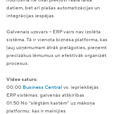
datiem, bet arī plašas automatizācijas un
integrācijas iespējas.
Galvenais uzsvars – ERP vairs nav izolēta
sistēma. Tā ir vienota biznesa platforma, kas
ļauj uzņēmumam ātrāk pielāgoties, pieņemt
precīzākus lēmumus un efektīvāk organizēt
procesus.
Video saturs:
00:00
Business Central
vs. iepriekšējās
ERP sistēmas: galvenās atšķirības
01:50 No “slēgtām kastēm” uz mākoņa
platformu: kas ir mainījies