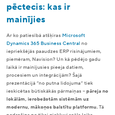
pēctecis: kas ir
mainījies
Ar ko patiesībā atšķiras
Microsoft
Dynamics 365 Business Central
no
iepriekšējās paaudzes ERP risinājumiem,
piemēram, Navision? Un kā pēdējo gadu
laikā ir mainījusies pieeja datiem,
procesiem un integrācijām? Šajā
prezentācijā “no putna lidojuma” tiek
ieskicētas būtiskākās pārmaiņas –
pāreja no
lokālām, ierobežotām sistēmām uz
modernu, mākoņos balstītu platformu.
Tā
nodrošina ne tikai piekļuvi reāla laika