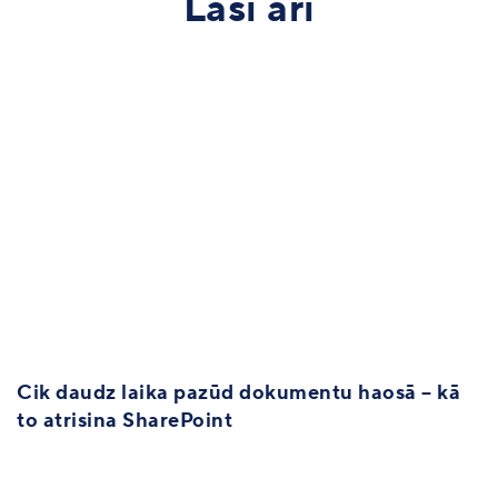
Lasi arī
Cik daudz laika pazūd dokumentu haosā – kā
to atrisina SharePoint