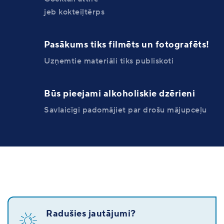
jeb kokteiļtērps
Pasākums tiks filmēts un fotografēts!
Uzņemtie materiāli tiks publiskoti
Būs pieejami alkoholiskie dzērieni
Savlaicīgi padomājiet par drošu mājupceļu
Radušies jautājumi?