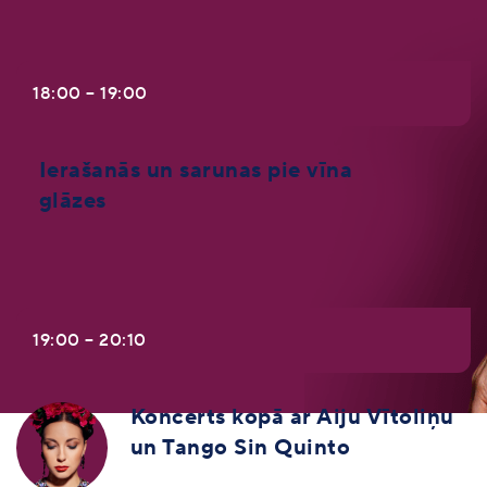
18:00 – 19:00
Ierašanās un sarunas pie vīna
glāzes
19:00 – 20:10
Koncerts kopā ar Aiju Vītoliņu
un Tango Sin Quinto