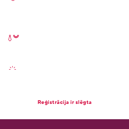
Ropažu iela 2, Rīga
Ielūgums 2 personām
nav nododams citiem
Reģistrācija – obligāta
vietu skaits ir ierobežots
Reģistrācija ir slēgta