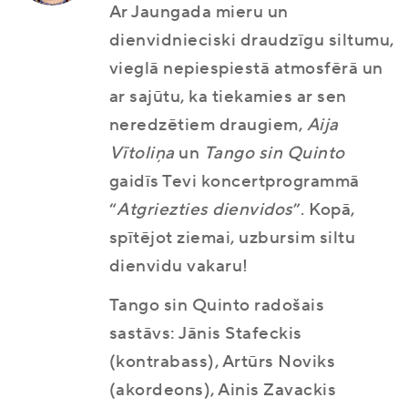
Ar Jaungada mieru un
dienvidnieciski draudzīgu siltumu,
vieglā nepiespiestā atmosfērā un
ar sajūtu, ka tiekamies ar sen
neredzētiem draugiem,
Aija
Vītoliņa
un
Tango sin Quinto
gaidīs Tevi koncertprogrammā
“
Atgriezties dienvidos
”. Kopā,
spītējot ziemai, uzbursim siltu
dienvidu vakaru!
Tango sin Quinto radošais
sastāvs: Jānis Stafeckis
(kontrabass), Artūrs Noviks
(akordeons), Ainis Zavackis