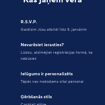
R.S.V.P.
Gaidīsim Jūsu atbildi līdz 5. janvārim
Nevarēsiet ierasties?
Lūdzu, atzīmējiet reģistrācijas formā, ka
nebūsiet
Ielūgums ir personalizēts
Tāpēc nav nododams citai personai
Ģērbšanās stils
Cocktail attire