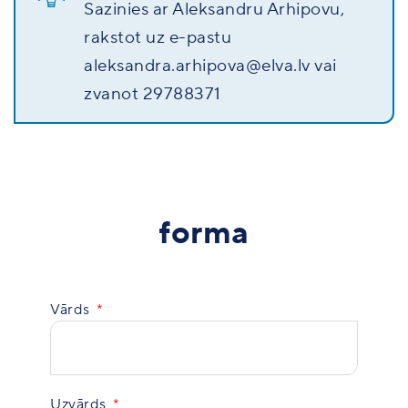
Sazinies ar Aleksandru Arhipovu,
rakstot uz e-pastu
aleksandra.arhipova@elva.lv vai
zvanot 29788371
forma
Vārds
Uzvārds