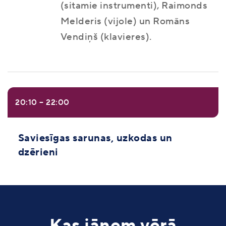
(sitamie instrumenti), Raimonds
Melderis (vijole) un Romāns
Vendiņš (klavieres).
20:10 – 22:00
Saviesīgas sarunas, uzkodas un
dzērieni
Kas jāņem vērā