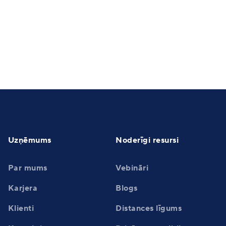
programmu
i bez
Uzņēmums
Noderīgi resursi
Par mums
Vebināri
Karjera
Blogs
Klienti
Distances līgums