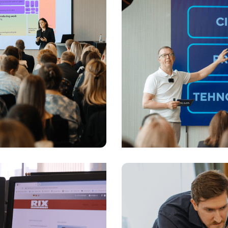
Visi nākotnes vebināri
Atbalsts biznesa procesu digitalizācijai
Visi vebināru ieraksti
ERP – ko mēs
Kas nosaka uz
 plānots rīt
cilvēki, proces