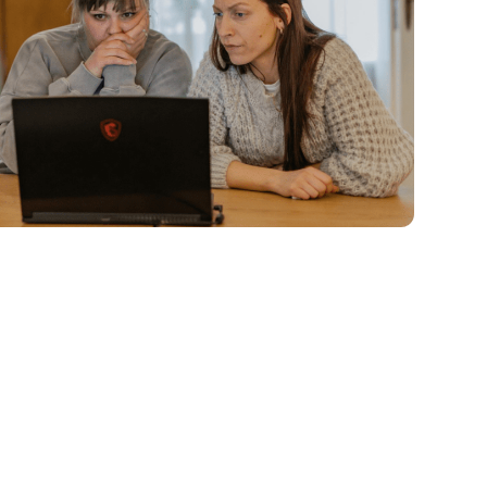
utomatizācija ar Power
iski ieguvumi