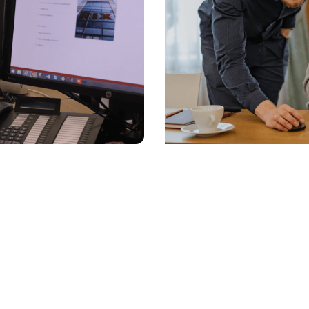
 efektīvai datu
Darba plūsmu a
iem
Platform: prakt