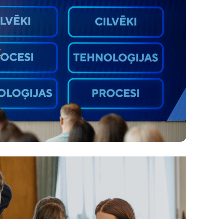
ņēmuma konkurētspēju šodien:
i vai tehnoloģijas?