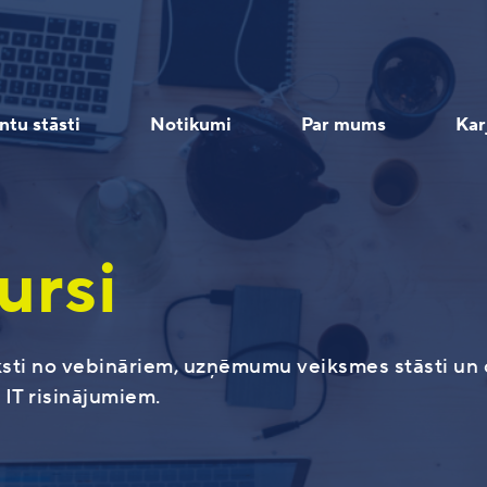
ntu stāsti
Notikumi
Par mums
Kar
ursi
Programmētāji
Uzņēmums
Uzņēmuma resursu pārvaldībai
Aktuālie ELVA vebināri
Eksperti
aksti no vebināriem, uzņēmumu veiksmes stāsti un c
IT risinājumiem.
Programmētājs/-a
Par mums
Microsoft Dynamics 365
Vebinārs 16.09. | Tehnoloģiju virzīta
ERP konsultan