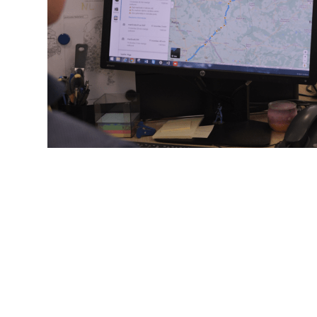
Datu automatizācija kā pamats
pārvaldībai bez liekiem tēriņ