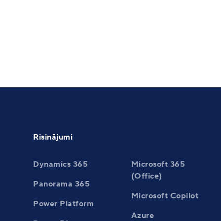
Video: Power Apps lietojum
izstrāde procesu optimizācija
programmēšanas prasmēm
Risinājumi
Dynamics 365
Microsoft 365
(Office)
Panorama 365
Microsoft Copilot
Power Platform
Azure