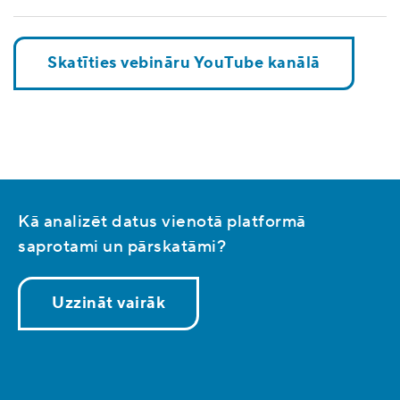
Skatīties vebināru YouTube kanālā
Kā analizēt datus vienotā platformā
saprotami un pārskatāmi?
Uzzināt vairāk