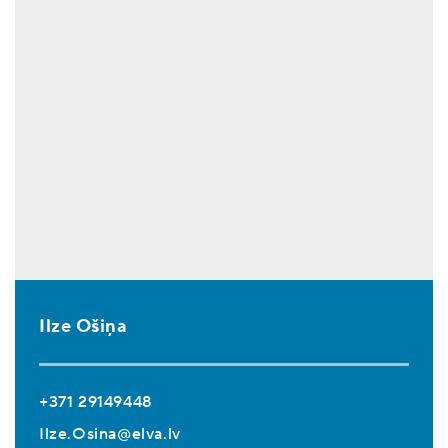
Ilze Ošiņa
+371 29149448
Ilze.Osina@elva.lv