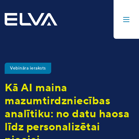
Vebināra ieraksts
Kā AI maina
mazumtirdzniecības
analītiku: no datu haosa
līdz personalizētai