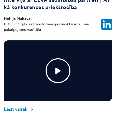
Intervija ar ELVA sadarbības partneri | AI
kā konkurences priekšrocība
Nellija Mahova
EDIC | Digitālās transformācijas un AI risinājumu
pakalpojumu vadītāja
Lasīt vairāk