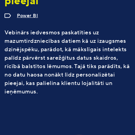
pieejai
Power BI
Vebinārs iedvesmos paskatīties uz
mazumtirdzniecības datiem kā uz izaugsmes
dzinējspēku, parādot, kā mākslīgais intelekts
palīdz pārvērst sarežģītus datus skaidros,
rīcībā balstītos lēmumos. Tajā tiks parādīts, kā
no datu haosa nonākt līdz personalizētai
pieejai, kas palielina klientu lojalitāti un
ieņēmumus.