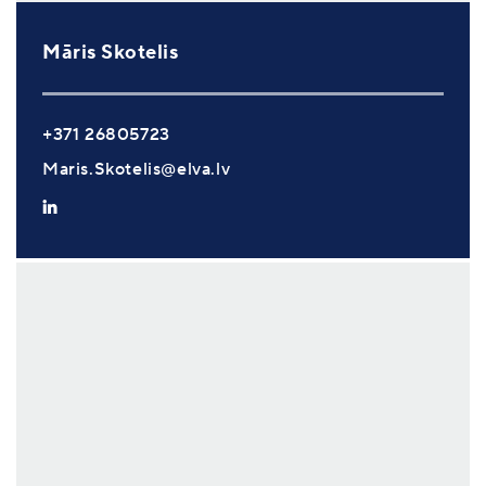
Māris Skotelis
+371 26805723
Maris.Skotelis@elva.lv