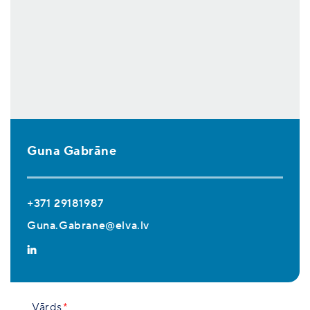
Guna Gabrāne
+371 29181987
Guna.Gabrane@elva.lv
Vārds